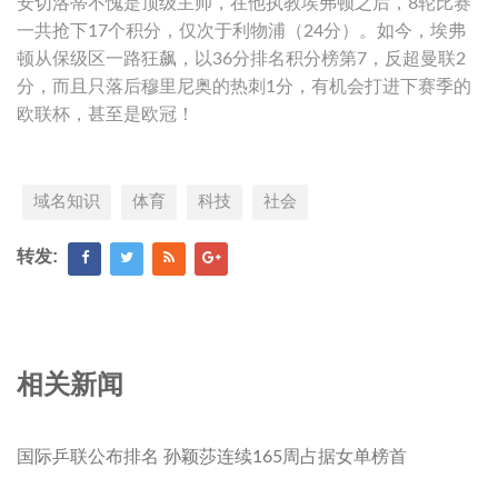
安切洛蒂不愧是顶级主帅，在他执教埃弗顿之后，8轮比赛
一共抢下17个积分，仅次于利物浦（24分）。如今，埃弗
顿从保级区一路狂飙，以36分排名积分榜第7，反超曼联2
分，而且只落后穆里尼奥的热刺1分，有机会打进下赛季的
欧联杯，甚至是欧冠！
域名知识
体育
科技
社会
转发:
相关新闻
国际乒联公布排名 孙颖莎连续165周占据女单榜首