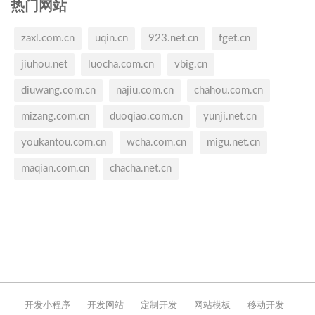
热门网站
zaxl.com.cn
uqin.cn
923.net.cn
fget.cn
jiuhou.net
luocha.com.cn
vbig.cn
diuwang.com.cn
najiu.com.cn
chahou.com.cn
mizang.com.cn
duoqiao.com.cn
yunji.net.cn
youkantou.com.cn
wcha.com.cn
migu.net.cn
maqian.com.cn
chacha.net.cn
开发小程序
开发网站
定制开发
网站模板
移动开发