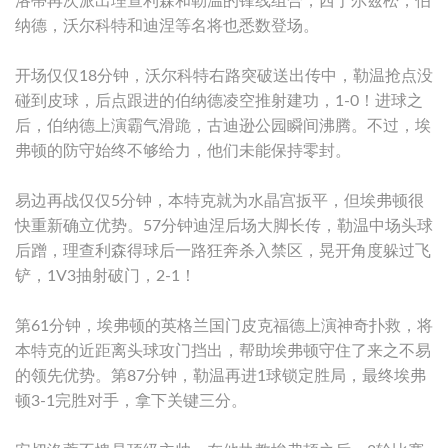
洛蒂再次派出理查利森和勒温的锋线组合，西于尔兹松，伯
纳德，沃尔科特和迪涅等名将也悉数登场。
开场仅仅18分钟，沃尔科特右路突破送出传中，勒温抢点没
碰到皮球，后点跟进的伯纳德凌空推射建功，1-0！进球之
后，伯纳德上演霸气滑跪，古迪逊公园瞬间沸腾。不过，埃
弗顿的防守始终不够给力，他们未能保持零封。
易边再战仅仅5分钟，本特克就为水晶宫扳平，但埃弗顿很
快重新确立优势。57分钟迪涅后场大脚长传，勒温中场头球
后蹭，理查利森得球后一路狂奔杀入禁区，晃开角度躲过飞
铲，1V3抽射破门，2-1！
第61分钟，埃弗顿的英格兰国门皮克福德上演神奇扑救，将
本特克的近距离头球攻门挡出，帮助埃弗顿守住了来之不易
的领先优势。第87分钟，勒温再进1球锁定胜局，最终埃弗
顿3-1完胜对手，拿下关键三分。