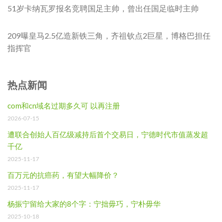
51岁卡纳瓦罗报名竞聘国足主帅，曾出任国足临时主帅
209曝皇马2.5亿造新铁三角，齐祖钦点2巨星，博格巴担任
指挥官
热点新闻
com和cn域名过期多久可 以再注册
2026-07-15
遭联合创始人百亿级减持后首个交易日，宁德时代市值蒸发超
千亿
2025-11-17
百万元的抗癌药，有望大幅降价？
2025-11-17
杨振宁留给大家的8个字：宁拙毋巧，宁朴毋华
2025-10-18