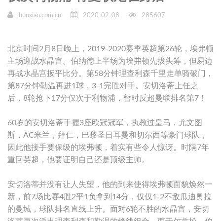
hunxiao.com.cn
2020-02-08
285607
北京时间2月8日晚上，2019-2020赛季英超第26轮，埃弗顿
主场迎战水晶宫。伯纳德上半场为埃弗顿先拔头筹，但易边
再战水晶宫扳平比分。第58分钟理查利森千里走单骑破门，
第87分钟勒温再进1球，3-1完胜对手。安切洛蒂上任之
后，8轮抢下17分仅次于利物浦，暂时反超曼联排名第7！
60岁的安切洛蒂手握3座欧冠冠军，执教过皇马，尤文图
斯，AC米兰，拜仁，巴黎圣日耳曼和切尔西等豪门球队，
因此他接手要保级的埃弗顿，着实有些令人惊讶。时隔7年
重回英超，他要证明自己还是顶级主帅。
安切洛蒂并没有让人失望，他的到来使得埃弗顿面貌焕然一
新，前7场比赛4胜2平1负拿到14分，仅仅1-2不敌瓜迪奥拉
的曼城，球队排名直线上升。面对6轮不胜的水晶宫，安切