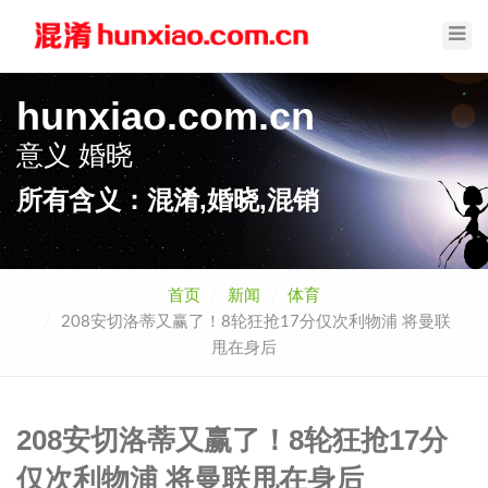
Toggl
Navig
hunxiao.com.cn
意义
婚晓
所有含义：混淆,婚晓,混销
首页
新闻
体育
208安切洛蒂又赢了！8轮狂抢17分仅次利物浦 将曼联
甩在身后
208安切洛蒂又赢了！8轮狂抢17分
仅次利物浦 将曼联甩在身后