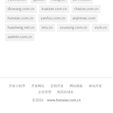
diuwang.com.cn
kuaizan.com.cn
chazun.com.cn
hunxiao.com.cn
yaofou.com.cn
aiqinmao.com
huasheng.net.cn
ieiu.cn
sounong.com.cn
vssh.cn
xadmin.com.cn
开发小程序
开发网站
定制开发
网站模板
移动开发
企业管理
购买此域名
©2026
www.hunxiao.com.cn