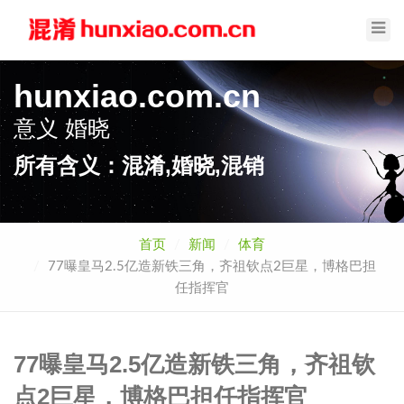
Toggl
Navig
hunxiao.com.cn
意义
婚晓
所有含义：混淆,婚晓,混销
首页
新闻
体育
77曝皇马2.5亿造新铁三角，齐祖钦点2巨星，博格巴担
任指挥官
77曝皇马2.5亿造新铁三角，齐祖钦
点2巨星，博格巴担任指挥官